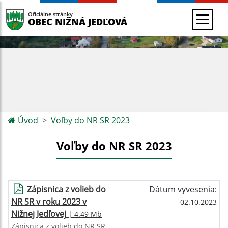
Oficiálne stránky
OBEC NIŽNÁ JEDĽOVÁ
Úvod
Voľby do NR SR 2023
Voľby do NR SR 2023
Zápisnica z volieb do
Dátum vyvesenia:
NR SR v roku 2023 v
02.10.2023
Nižnej Jedľovej
| 4.49 Mb
Zápisnica z volieb do NR SR