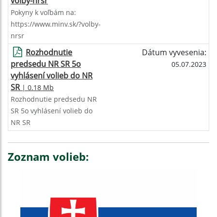
volby-nrsr
Pokyny k voľbám na:
https://www.minv.sk/?volby-
nrsr
Rozhodnutie
Dátum vyvesenia:
predsedu NR SR 5o
05.07.2023
vyhlásení volieb do NR
SR
| 0.18 Mb
Rozhodnutie predsedu NR
SR 5o vyhlásení volieb do
NR SR
Zoznam volieb: