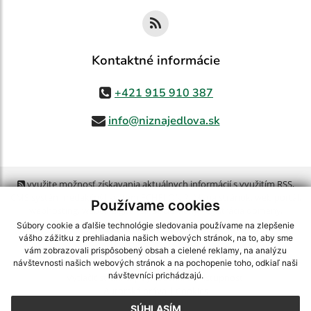
Kontaktné informácie
+421 915 910 387
info@niznajedlova.sk
využite možnosť získavania aktuálnych informácií s využitím RSS
,
CMS systém (redakčný) systém ECHELON 2,
Mapa stránok
,
web portál
,
Používame cookies
webhosting
,
webex.digital, s.r.o.
,
domény
,
registrácia domény
,
spoločnosť webex.digital, s.r.o.
,
technický prevádzkovateľ
Súbory cookie a ďalšie technológie sledovania používame na zlepšenie
vášho zážitku z prehliadania našich webových stránok, na to, aby sme
vám zobrazovali prispôsobený obsah a cielené reklamy, na analýzu
Posledná aktualizácia:
05.08.2026
návštevnosti našich webových stránok a na pochopenie toho, odkiaľ naši
návštevníci prichádzajú.
Vytlačiť stránku
|
Vyhlásenie o prístupnosti
Autorské práva
|
Cookies
SÚHLASÍM