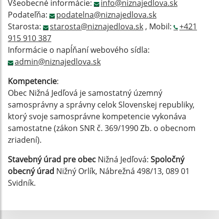
Všeobecné informácie:
info@niznajedlova.sk
Podateľňa:
podatelna@niznajedlova.sk
Starosta:
starosta@niznajedlova.sk
, Mobil:
+421
915 910 387
Informácie o napĺňaní webového sídla:
admin@niznajedlova.sk
Kompetencie
:
Obec Nižná Jedľová je samostatný územný
samosprávny a správny celok Slovenskej republiky,
ktorý svoje samosprávne kompetencie vykonáva
samostatne (zákon SNR č. 369/1990 Zb. o obecnom
zriadení).
Stavebný úrad pre obec
Nižná Jedľová:
Spoločný
obecný úrad
Nižný Orlík, Nábrežná 498/13, 089 01
Svidník.