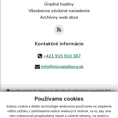
Úradné hodiny
Všeobecne záväzné nariadenia
Archívny web obce
Kontaktné informácie
+421 915 910 387
info@niznajedlova.sk
využite možnosť získavania aktuálnych informácií s využitím RSS
,
CMS systém (redakčný) systém ECHELON 2,
Mapa stránok
,
web portál
,
Používame cookies
webhosting
,
webex.digital, s.r.o.
,
domény
,
registrácia domény
,
spoločnosť webex.digital, s.r.o.
,
technický prevádzkovateľ
Súbory cookie a ďalšie technológie sledovania používame na zlepšenie
vášho zážitku z prehliadania našich webových stránok, na to, aby sme
vám zobrazovali prispôsobený obsah a cielené reklamy, na analýzu
Posledná aktualizácia:
05.08.2026