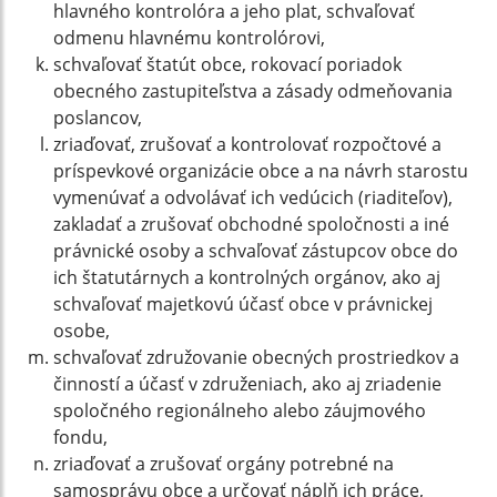
hlavného kontrolóra a jeho plat, schvaľovať
odmenu hlavnému kontrolórovi,
schvaľovať štatút obce, rokovací poriadok
obecného zastupiteľstva a zásady odmeňovania
poslancov,
zriaďovať, zrušovať a kontrolovať rozpočtové a
príspevkové organizácie obce a na návrh starostu
vymenúvať a odvolávať ich vedúcich (riaditeľov),
zakladať a zrušovať obchodné spoločnosti a iné
právnické osoby a schvaľovať zástupcov obce do
ich štatutárnych a kontrolných orgánov, ako aj
schvaľovať majetkovú účasť obce v právnickej
osobe,
schvaľovať združovanie obecných prostriedkov a
činností a účasť v združeniach, ako aj zriadenie
spoločného regionálneho alebo záujmového
fondu,
zriaďovať a zrušovať orgány potrebné na
samosprávu obce a určovať náplň ich práce,