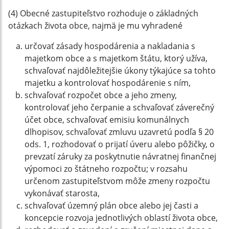
(4) Obecné zastupiteľstvo rozhoduje o základných
otázkach života obce, najmä je mu vyhradené
určovať zásady hospodárenia a nakladania s
majetkom obce a s majetkom štátu, ktorý užíva,
schvaľovať najdôležitejšie úkony týkajúce sa tohto
majetku a kontrolovať hospodárenie s ním,
schvaľovať rozpočet obce a jeho zmeny,
kontrolovať jeho čerpanie a schvaľovať záverečný
účet obce, schvaľovať emisiu komunálnych
dlhopisov, schvaľovať zmluvu uzavretú podľa § 20
ods. 1, rozhodovať o prijatí úveru alebo pôžičky, o
prevzatí záruky za poskytnutie návratnej finančnej
výpomoci zo štátneho rozpočtu; v rozsahu
určenom zastupiteľstvom môže zmeny rozpočtu
vykonávať starosta,
schvaľovať územný plán obce alebo jej časti a
koncepcie rozvoja jednotlivých oblastí života obce,