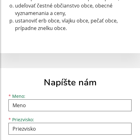
udeľovať čestné občianstvo obce, obecné
vyznamenania a ceny,
ustanoviť erb obce, vlajku obce, pečať obce,
prípadne znelku obce.
Napíšte nám
Meno
Priezvisko
E-mailová adresa
*
Meno:
*
Priezvisko: