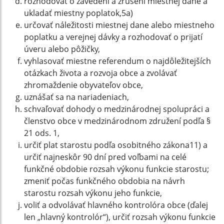
rozhodovať o zavedení a zrušení miestnej dane a
ukladať miestny poplatok,5a)
určovať náležitosti miestnej dane alebo miestneho
poplatku a verejnej dávky a rozhodovať o prijatí
úveru alebo pôžičky,
vyhlasovať miestne referendum o najdôležitejších
otázkach života a rozvoja obce a zvolávať
zhromaždenie obyvateľov obce,
uznášať sa na nariadeniach,
schvaľovať dohody o medzinárodnej spolupráci a
členstvo obce v medzinárodnom združení podľa §
21 ods. 1,
určiť plat starostu podľa osobitného zákona11) a
určiť najneskôr 90 dní pred voľbami na celé
funkčné obdobie rozsah výkonu funkcie starostu;
zmeniť počas funkčného obdobia na návrh
starostu rozsah výkonu jeho funkcie,
voliť a odvolávať hlavného kontrolóra obce (ďalej
len „hlavný kontrolór“), určiť rozsah výkonu funkcie