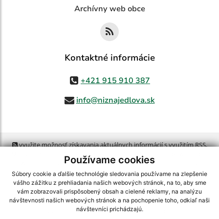
Archívny web obce
Kontaktné informácie
+421 915 910 387
info@niznajedlova.sk
využite možnosť získavania aktuálnych informácií s využitím RSS
,
CMS systém (redakčný) systém ECHELON 2,
Mapa stránok
,
web portál
,
Používame cookies
webhosting
,
webex.digital, s.r.o.
,
domény
,
registrácia domény
,
spoločnosť webex.digital, s.r.o.
,
technický prevádzkovateľ
Súbory cookie a ďalšie technológie sledovania používame na zlepšenie
vášho zážitku z prehliadania našich webových stránok, na to, aby sme
vám zobrazovali prispôsobený obsah a cielené reklamy, na analýzu
Posledná aktualizácia:
05.08.2026
návštevnosti našich webových stránok a na pochopenie toho, odkiaľ naši
návštevníci prichádzajú.
Vytlačiť stránku
|
Vyhlásenie o prístupnosti